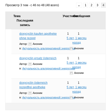
Просмотр 3 тем - с 46 по 48 (48 всего)
←
1
2
3
4
Тема
Участники
Сообщения
Последняя
запись
doxycyclin kaufen apotheke
1
1
ohne rezept
5 лет, 1 месяц
назад
Автор:
Аноним
в:
Актуальность альтернативной энергетики
Аноним
doxycyclin ersatz österreich
1
1
5 лет, 1 месяц
Автор:
Аноним
назад
в:
Актуальность альтернативной энергетики
Аноним
doxycyclin österreich
1
1
rezeptfrei apotheke
5 лет, 1 месяц
назад
Автор:
Аноним
в:
Актуальность альтернативной энергетики
Аноним