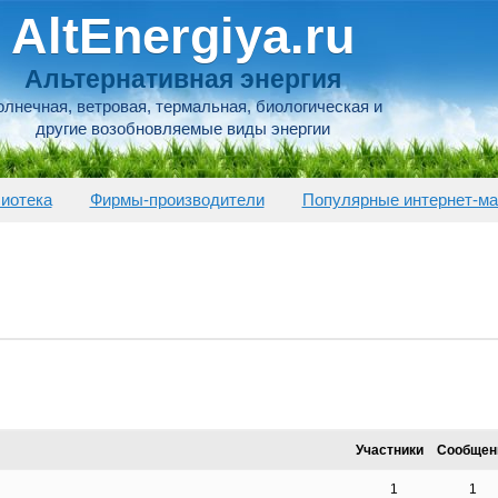
AltEnergiya.ru
Альтернативная энергия
лнечная, ветровая, термальная, биологическая и
другие возобновляемые виды энергии
иотека
Фирмы-производители
Популярные интернет-ма
Участники
Сообщен
1
1