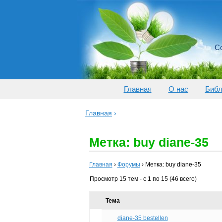
Со
Главная
О нас
Библ
Главная
›
Метка: buy diane-35
Главная
›
Форумы
›
Метка: buy diane-35
Просмотр 15 тем - с 1 по 15 (46 всего)
Тема
diane-35 bestellen