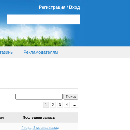
Регистрация
/
Вход
газины
Рекламодателям
1
2
3
4
→
ия
Последняя запись
4 года, 2 месяца назад