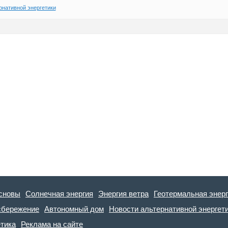
рнативной энергетики
сновы
Солнечная энергия
Энергия ветра
Геотермальная энер
сбережение
Автономный дом
Новости альтернативной энергет
етика
Реклама на сайте