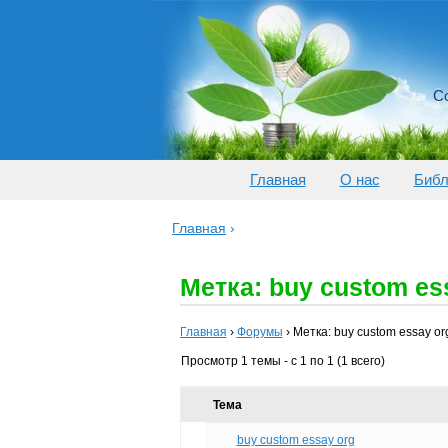
Со
Главная
О нас
Библ
Главная
›
Метка: buy custom es
Главная
›
Форумы
›
Метка: buy custom essay or
Просмотр 1 темы - с 1 по 1 (1 всего)
Тема
buy custom essay org