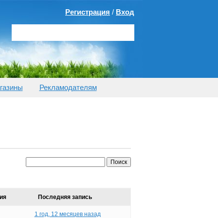
Регистрация
/
Вход
газины
Рекламодателям
ия
Последняя запись
1 год, 12 месяцев назад