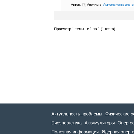
Автор:
Аноним
в:
Актуальность альте
Просмотр 1 темы - с 1 по 1 (1 всего)
Актуальность проблемы
Физические о
Биоэнергетика
Аккумуляторы
Энерго
Полезная информация
Ядерная энерг