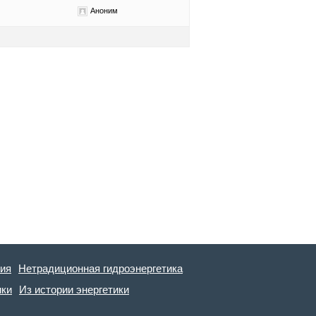
Аноним
гия
Нетрадиционная гидроэнергетика
ики
Из истории энергетики