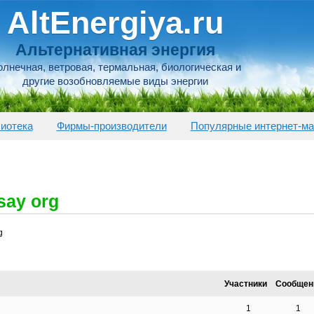
AltEnergiya.ru
Альтернативная энергия
лнечная, ветровая, термальная, биологическая и
другие возобновляемые виды энергии
иотека
Фирмы-производители
Популярные интернет-ма
say org
g
Участники
Сообщен
1
1