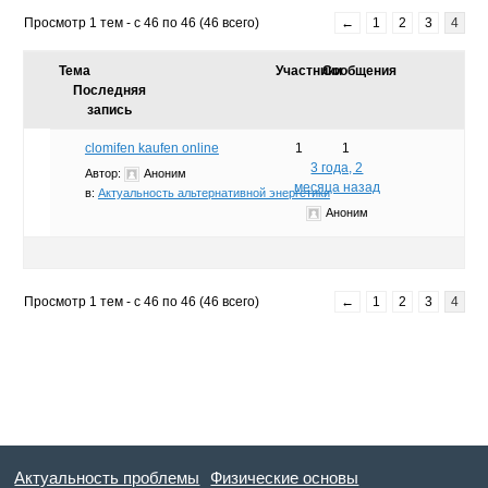
Просмотр 1 тем - с 46 по 46 (46 всего)
←
1
2
3
4
Тема
Участники
Сообщения
Последняя
запись
clomifen kaufen online
1
1
3 года, 2
Автор:
Аноним
месяца назад
в:
Актуальность альтернативной энергетики
Аноним
Просмотр 1 тем - с 46 по 46 (46 всего)
←
1
2
3
4
Актуальность проблемы
Физические основы