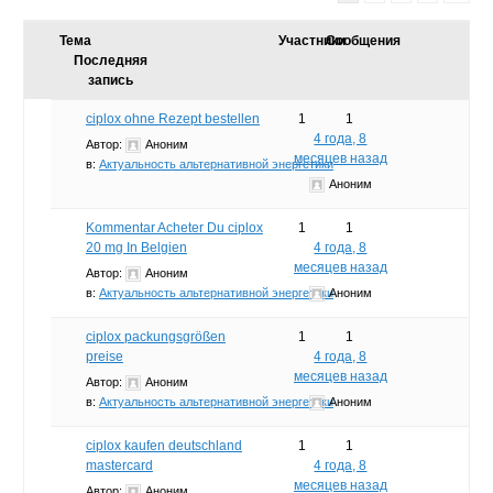
Тема
Участники
Сообщения
Последняя
запись
ciplox ohne Rezept bestellen
1
1
4 года, 8
Автор:
Аноним
месяцев назад
в:
Актуальность альтернативной энергетики
Аноним
Kommentar Acheter Du ciplox
1
1
20 mg In Belgien
4 года, 8
месяцев назад
Автор:
Аноним
в:
Актуальность альтернативной энергетики
Аноним
ciplox packungsgrößen
1
1
preise
4 года, 8
месяцев назад
Автор:
Аноним
в:
Актуальность альтернативной энергетики
Аноним
ciplox kaufen deutschland
1
1
mastercard
4 года, 8
месяцев назад
Автор:
Аноним