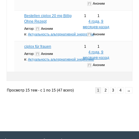
Аноним
Bestellen ciplox 20 mg Billig
1
1
Ohne Rezept
4 года, 9
месяцев назад
Автор:
Аноним
в:
Актуальность альтернативной энергетики
Аноним
ciplox für frauen
1
1
4 года, 9
Автор:
Аноним
месяцев назад
в:
Актуальность альтернативной энергетики
Аноним
Просмотр 15 тем - с 1 по 15 (47 всего)
1
2
3
4
→