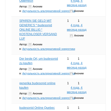
Österreich
4 года, 4
месяца назад
Автор:
Аноним
в:
Актуальность альтернативной энергетики
Аноним
SPAREN SIE GELD MIT
1
1
GENERICS * budesonid
4 года, 4
ONLINE BILLIG *
месяца назад
KOSTENLOSER VERSAND
Аноним
LUF
Автор:
Аноним
в:
Актуальность альтернативной энергетики
Der beste Ort, um budesonid
1
1
zu kaufen
4 года, 4
месяца назад
Автор:
Аноним
в:
Актуальность альтернативной энергетики
Аноним
generika budesonid online
1
1
kaufen
4 года, 4
месяца назад
Автор:
Аноним
в:
Актуальность альтернативной энергетики
Аноним
budesonid Online Quebec
1
1