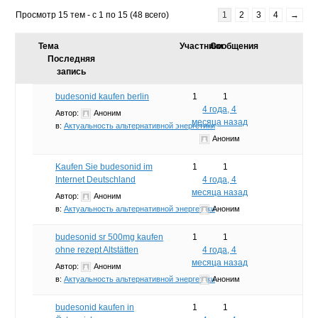
Просмотр 15 тем - с 1 по 15 (48 всего)
1
2
3
4
→
Тема
Участники
Сообщения
Последняя
запись
budesonid kaufen berlin
1
1
4 года, 4
Автор:
Аноним
месяца назад
в:
Актуальность альтернативной энергетики
Аноним
Kaufen Sie budesonid im
1
1
Internet Deutschland
4 года, 4
месяца назад
Автор:
Аноним
в:
Актуальность альтернативной энергетики
Аноним
budesonid sr 500mg kaufen
1
1
ohne rezept Altstätten
4 года, 4
месяца назад
Автор:
Аноним
в:
Актуальность альтернативной энергетики
Аноним
budesonid kaufen in
1
1