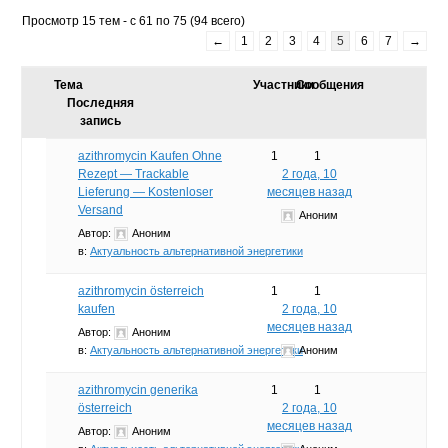
Просмотр 15 тем - с 61 по 75 (94 всего)
←
1
2
3
4
5
6
7
→
Тема
Участники
Сообщения
Последняя
запись
azithromycin Kaufen Ohne
1
1
Rezept — Trackable
2 года, 10
Lieferung — Kostenloser
месяцев назад
Versand
Аноним
Автор:
Аноним
в:
Актуальность альтернативной энергетики
azithromycin österreich
1
1
kaufen
2 года, 10
месяцев назад
Автор:
Аноним
в:
Актуальность альтернативной энергетики
Аноним
azithromycin generika
1
1
österreich
2 года, 10
месяцев назад
Автор:
Аноним