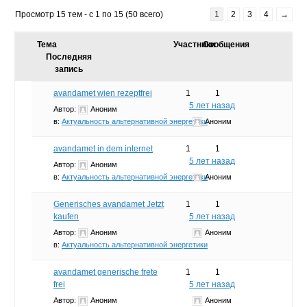
Просмотр 15 тем - с 1 по 15 (50 всего)
1
2
3
4
→
Тема
Участники
Сообщения
Последняя
запись
avandamet wien rezeptfrei
1
1
5 лет назад
Автор:
Аноним
в:
Актуальность альтернативной энергетики
Аноним
avandamet in dem internet
1
1
5 лет назад
Автор:
Аноним
в:
Актуальность альтернативной энергетики
Аноним
Generisches avandamet Jetzt
1
1
kaufen
5 лет назад
Автор:
Аноним
Аноним
в:
Актуальность альтернативной энергетики
avandamet generische frete
1
1
frei
5 лет назад
Автор:
Аноним
Аноним