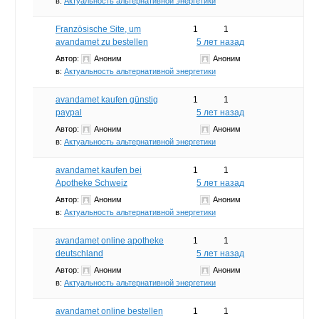
в:
Актуальность альтернативной энергетики
Französische Site, um
1
1
avandamet zu bestellen
5 лет назад
Автор:
Аноним
Аноним
в:
Актуальность альтернативной энергетики
avandamet kaufen günstig
1
1
paypal
5 лет назад
Автор:
Аноним
Аноним
в:
Актуальность альтернативной энергетики
avandamet kaufen bei
1
1
Apotheke Schweiz
5 лет назад
Автор:
Аноним
Аноним
в:
Актуальность альтернативной энергетики
avandamet online apotheke
1
1
deutschland
5 лет назад
Автор:
Аноним
Аноним
в:
Актуальность альтернативной энергетики
avandamet online bestellen
1
1