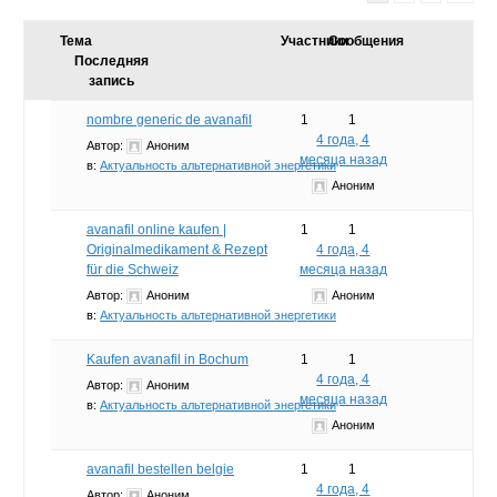
Тема
Участники
Сообщения
Последняя
запись
nombre generic de avanafil
1
1
4 года, 4
Автор:
Аноним
месяца назад
в:
Актуальность альтернативной энергетики
Аноним
avanafil online kaufen |
1
1
Originalmedikament & Rezept
4 года, 4
für die Schweiz
месяца назад
Автор:
Аноним
Аноним
в:
Актуальность альтернативной энергетики
Kaufen avanafil in Bochum
1
1
4 года, 4
Автор:
Аноним
месяца назад
в:
Актуальность альтернативной энергетики
Аноним
avanafil bestellen belgie
1
1
4 года, 4
Автор:
Аноним