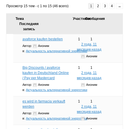
Просмотр 15 тем - с 1 по 15 (46 всего)
1
2
3
4
→
Тема
Участники
Сообщения
Последняя
запись
avaforce kaufen bestellen
1
1
2 года, 11
Автор:
Аноним
месяцев назад
в:
Актуальность альтернативной энергетики
Аноним
Big Discounts / avaforce
1
1
kaufen in Deutschland Online
2 года, 11
/ Pay per Mastercard
месяцев назад
Автор:
Аноним
Аноним
в:
Актуальность альтернативной энергетики
es wird in farmacia verkauft
1
1
werden
2 года, 11
месяцев назад
Автор:
Аноним
в:
Актуальность альтернативной энергетики
Аноним