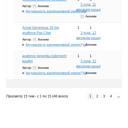
2 года, 11
Автор:
Аноним
месяцев назад
в:
Актуальность альтернативной энергетики
Аноним
Achat Générique 20 mg
1
1
avaforce Pas Cher
2 года, 12
месяцев назад
Автор:
Аноним
в:
Актуальность альтернативной энергетики
Аноним
avaforce generika österreich
1
1
kaufen
2 года, 12
месяцев назад
Автор:
Аноним
в:
Актуальность альтернативной энергетики
Аноним
Просмотр 15 тем - с 1 по 15 (46 всего)
1
2
3
4
→