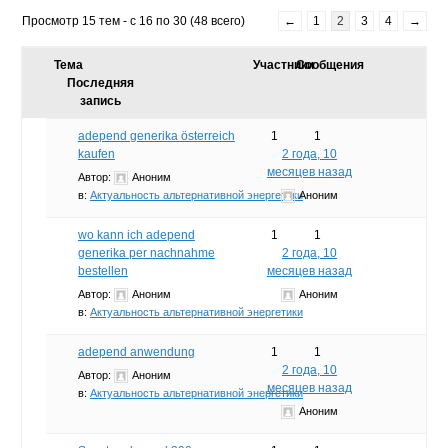
Просмотр 15 тем - с 16 по 30 (48 всего)
←
1
2
3
4
→
Тема
Участники
Сообщения
Последняя
запись
adepend generika österreich
1
1
kaufen
2 года, 10
месяцев назад
Автор:
Аноним
в:
Актуальность альтернативной энергетики
Аноним
wo kann ich adepend
1
1
generika per nachnahme
2 года, 10
bestellen
месяцев назад
Автор:
Аноним
Аноним
в:
Актуальность альтернативной энергетики
adepend anwendung
1
1
2 года, 10
Автор:
Аноним
месяцев назад
в:
Актуальность альтернативной энергетики
Аноним