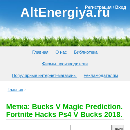
Регистрация
/
Вход
AltEnergiya.ru
Главная
О нас
Библиотека
Фирмы-производители
Популярные интернет-магазины
Рекламодателям
Главная
›
Метка: Bucks V Magic Prediction.
Fortnite Hacks Ps4 V Bucks 2018.