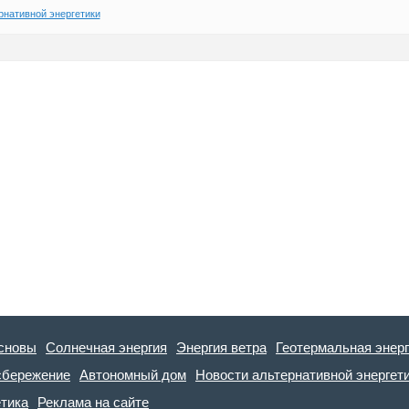
рнативной энергетики
сновы
Солнечная энергия
Энергия ветра
Геотермальная энер
сбережение
Автономный дом
Новости альтернативной энергет
етика
Реклама на сайте