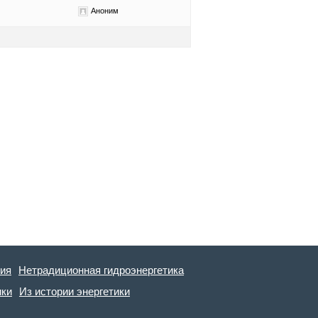
Аноним
гия
Нетрадиционная гидроэнергетика
ики
Из истории энергетики