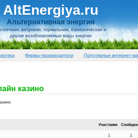
AltEnergiya.ru
Альтернативная энергия
лнечная, ветровая, термальная, биологическая и
другие возобновляемые виды энергии
иотека
Фирмы-производители
Популярные интернет-ма
лайн казино
казино
Участники
Сообщен
1
1