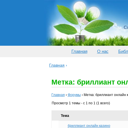
Со
Главная
О нас
Библ
Главная
›
Метка: бриллиант он
Главная
›
Форумы
›
Метка: бриллиант онлайн 
Просмотр 1 темы - с 1 по 1 (1 всего)
Тема
бриллиант онлайн казино