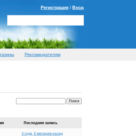
Регистрация
/
Вход
газины
Рекламодателям
ия
Последняя запись
3 года, 6 месяцев назад