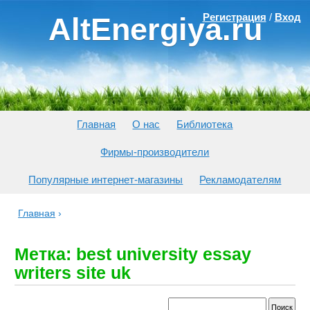
Регистрация
/
Вход
AltEnergiya.ru
Главная
О нас
Библиотека
Фирмы-производители
Популярные интернет-магазины
Рекламодателям
Главная
›
Метка: best university essay
writers site uk