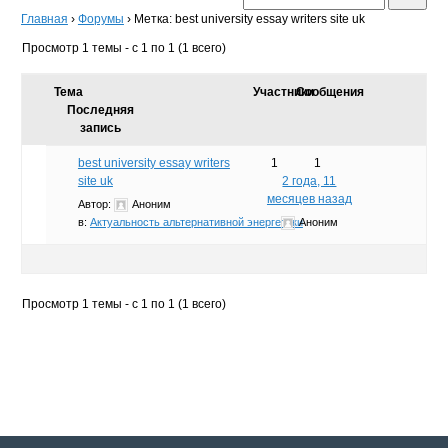
Главная
›
Форумы
›
Метка: best university essay writers site uk
Просмотр 1 темы - с 1 по 1 (1 всего)
Тема
Участники
Сообщения
Последняя
запись
best university essay writers
1
1
site uk
2 года, 11
месяцев назад
Автор:
Аноним
в:
Актуальность альтернативной энергетики
Аноним
Просмотр 1 темы - с 1 по 1 (1 всего)