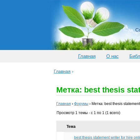
Со
Главная
О нас
Библ
Главная
›
Метка: best thesis stat
Главная
›
Форумы
›
Метка: best thesis statement 
Просмотр 1 темы - с 1 по 1 (1 всего)
Тема
best thesis statement writer for hire onl