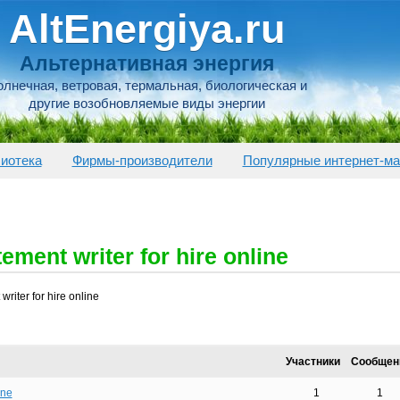
AltEnergiya.ru
Альтернативная энергия
лнечная, ветровая, термальная, биологическая и
другие возобновляемые виды энергии
иотека
Фирмы-производители
Популярные интернет-ма
ement writer for hire online
writer for hire online
Участники
Сообщен
ine
1
1