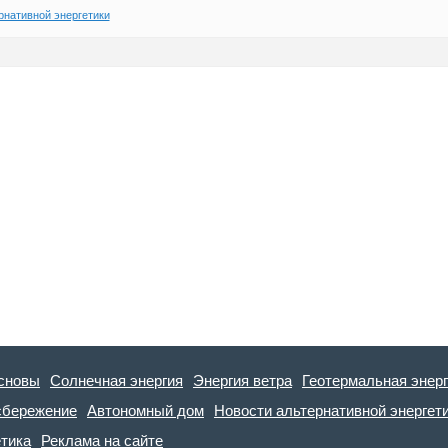
рнативной энергетики
сновы
Солнечная энергия
Энергия ветра
Геотермальная энер
сбережение
Автономный дом
Новости альтернативной энергет
етика
Реклама на сайте