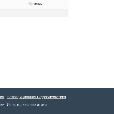
Аноним
гия
Нетрадиционная гидроэнергетика
ики
Из истории энергетики