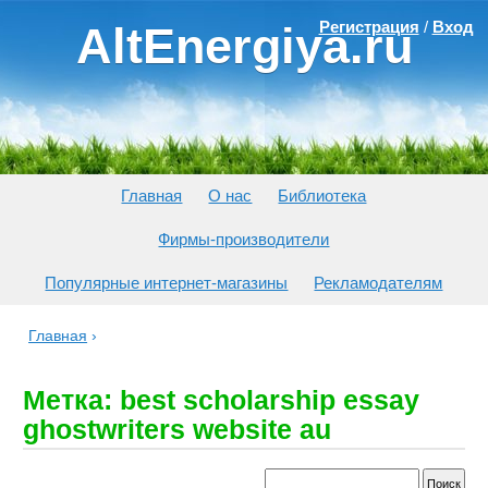
Регистрация
/
Вход
AltEnergiya.ru
Главная
О нас
Библиотека
Фирмы-производители
Популярные интернет-магазины
Рекламодателям
Главная
›
Метка: best scholarship essay
ghostwriters website au