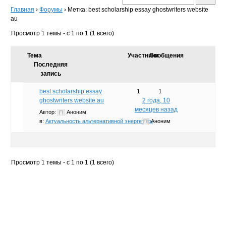
Главная
›
Форумы
›
Метка: best scholarship essay ghostwriters website
au
Просмотр 1 темы - с 1 по 1 (1 всего)
Тема
Участники
Сообщения
Последняя
запись
best scholarship essay
1
1
ghostwriters website au
2 года, 10
месяцев назад
Автор:
Аноним
в:
Актуальность альтернативной энергетики
Аноним
Просмотр 1 темы - с 1 по 1 (1 всего)