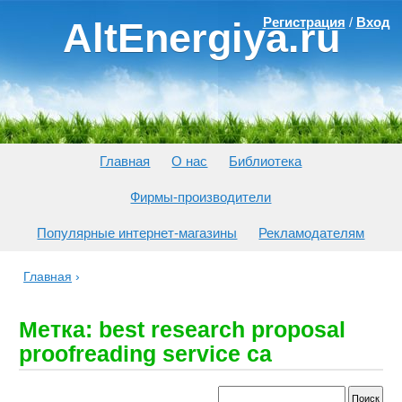
Регистрация
/
Вход
AltEnergiya.ru
Главная
О нас
Библиотека
Фирмы-производители
Популярные интернет-магазины
Рекламодателям
Главная
›
Метка: best research proposal
proofreading service ca