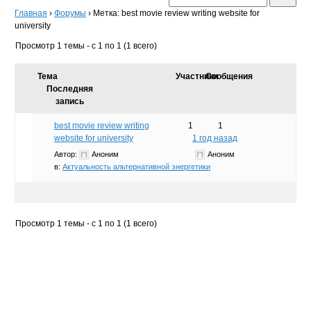
Главная
›
Форумы
›
Метка: best movie review writing website for
university
Просмотр 1 темы - с 1 по 1 (1 всего)
Тема
Участники
Сообщения
Последняя
запись
best movie review writing
1
1
website for university
1 год назад
Автор:
Аноним
Аноним
в:
Актуальность альтернативной энергетики
Просмотр 1 темы - с 1 по 1 (1 всего)