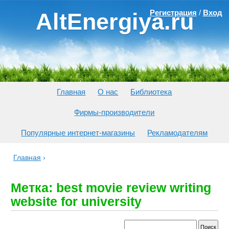
Регистрация
/
Вход
AltEnergiya.ru
Главная
О нас
Библиотека
Фирмы-производители
Популярные интернет-магазины
Рекламодателям
Главная
›
Метка: best movie review writing
website for university