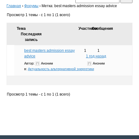
Главная
›
Форумы
›
Метка: best masters admission essay advice
Просмотр 1 темы - с 1 по 1 (1 всего)
Тема
Участники
Сообщения
Последняя
запись
best masters admission essay
1
1
advice
1 год назад
Автор:
Аноним
Аноним
в:
Актуальность альтернативной энергетики
Просмотр 1 темы - с 1 по 1 (1 всего)