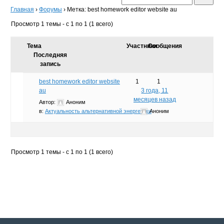
Главная
›
Форумы
›
Метка: best homework editor website au
Просмотр 1 темы - с 1 по 1 (1 всего)
Тема
Участники
Сообщения
Последняя
запись
best homework editor website
1
1
au
3 года, 11
месяцев назад
Автор:
Аноним
в:
Актуальность альтернативной энергетики
Аноним
Просмотр 1 темы - с 1 по 1 (1 всего)