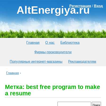
Регистрация
/
Вход
AltEnergiya.ru
Главная
О нас
Библиотека
Фирмы-производители
Популярные интернет-магазины
Рекламодателям
Главная
›
Метка: best free program to make
a resume