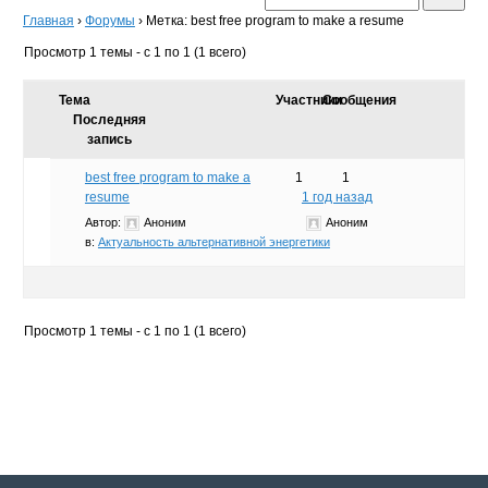
Главная
›
Форумы
›
Метка: best free program to make a resume
Просмотр 1 темы - с 1 по 1 (1 всего)
Тема
Участники
Сообщения
Последняя
запись
best free program to make a
1
1
resume
1 год назад
Автор:
Аноним
Аноним
в:
Актуальность альтернативной энергетики
Просмотр 1 темы - с 1 по 1 (1 всего)