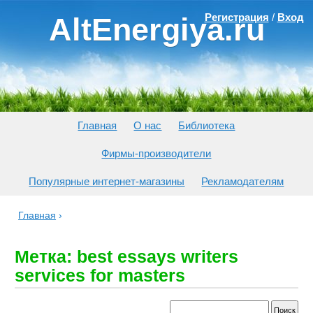
Регистрация
/
Вход
AltEnergiya.ru
Главная
О нас
Библиотека
Фирмы-производители
Популярные интернет-магазины
Рекламодателям
Главная
›
Метка: best essays writers
services for masters