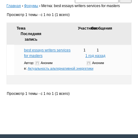
Главная
›
Форумы
›
Метка: best essays writers services for masters
Просмотр 1 темы - с 1 по 1 (1 всего)
Тема
Участники
Сообщения
Последняя
запись
best essays writers services
1
1
for masters
1 год назад
Автор:
Аноним
Аноним
в:
Актуальность альтернативной энергетики
Просмотр 1 темы - с 1 по 1 (1 всего)