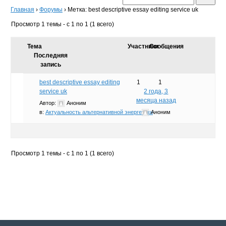
Главная
›
Форумы
›
Метка: best descriptive essay editing service uk
Просмотр 1 темы - с 1 по 1 (1 всего)
Тема
Участники
Сообщения
Последняя
запись
best descriptive essay editing
1
1
service uk
2 года, 3
месяца назад
Автор:
Аноним
в:
Актуальность альтернативной энергетики
Аноним
Просмотр 1 темы - с 1 по 1 (1 всего)