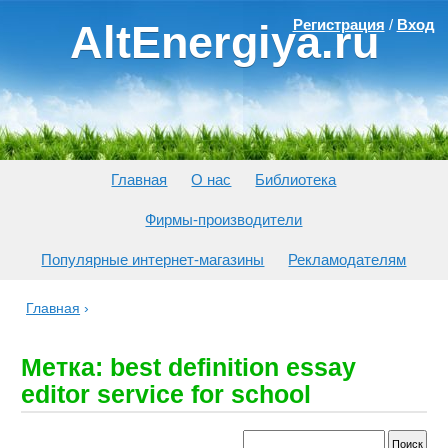
Регистрация
/
Вход
AltEnergiya.ru
Главная
О нас
Библиотека
Фирмы-производители
Популярные интернет-магазины
Рекламодателям
Главная
›
Метка: best definition essay
editor service for school