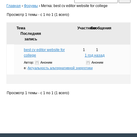
Главная
›
Форумы
›
Метка: best cv editor website for college
Просмотр 1 темы - с 1 по 1 (1 всего)
Тема
Участники
Сообщения
Последняя
запись
best cv editor website for
1
1
college
1 год назад
Автор:
Аноним
Аноним
в:
Актуальность альтернативной энергетики
Просмотр 1 темы - с 1 по 1 (1 всего)