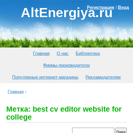
Регистрация
/
Вход
AltEnergiya.ru
Главная
О нас
Библиотека
Фирмы-производители
Популярные интернет-магазины
Рекламодателям
Главная
›
Метка: best cv editor website for
college