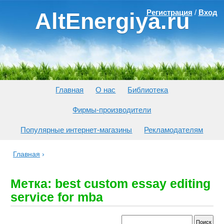
Регистрация
/
Вход
AltEnergiya.ru
Главная
О нас
Библиотека
Фирмы-производители
Популярные интернет-магазины
Рекламодателям
Главная
›
Метка: best custom essay editing
service for mba