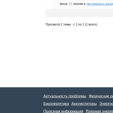
Автор:
Аноним
в:
Актуальность альте
Просмотр 1 темы - с 1 по 1 (1 всего)
Актуальность проблемы
Физические о
Биоэнергетика
Аккумуляторы
Энерго
Полезная информация
Ядерная энерг