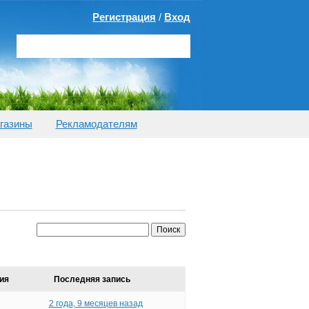
Регистрация
/
Вход
газины
Рекламодателям
ия
Последняя запись
2 года, 9 месяцев назад