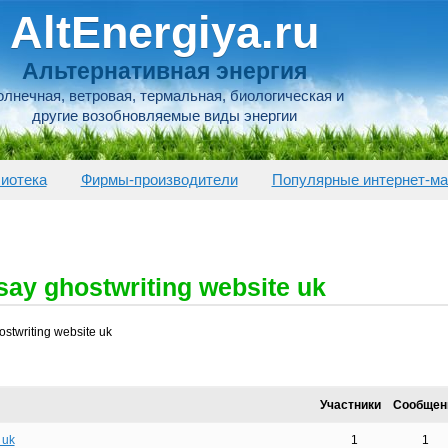
AltEnergiya.ru
Альтернативная энергия
лнечная, ветровая, термальная, биологическая и
другие возобновляемые виды энергии
иотека
Фирмы-производители
Популярные интернет-ма
ssay ghostwriting website uk
ostwriting website uk
Участники
Сообщен
 uk
1
1