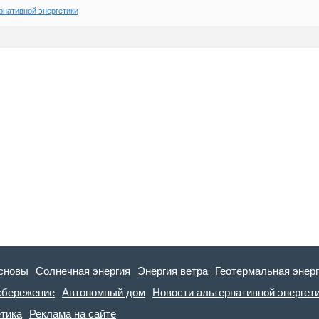
рнативной энергетики
сновы
Солнечная энергия
Энергия ветра
Геотермальная энер
сбережение
Автономный дом
Новости альтернативной энергет
етика
Реклама на сайте