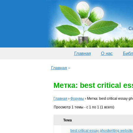
Со
Главная
О нас
Библ
Главная
›
Метка: best critical e
Главная
›
Форумы
›
Метка: best critical essay gh
Просмотр 1 темы - с 1 по 1 (1 всего)
Тема
best critical essay ghostwriting website