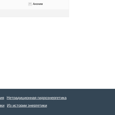
Аноним
гия
Нетрадиционная гидроэнергетика
ики
Из истории энергетики