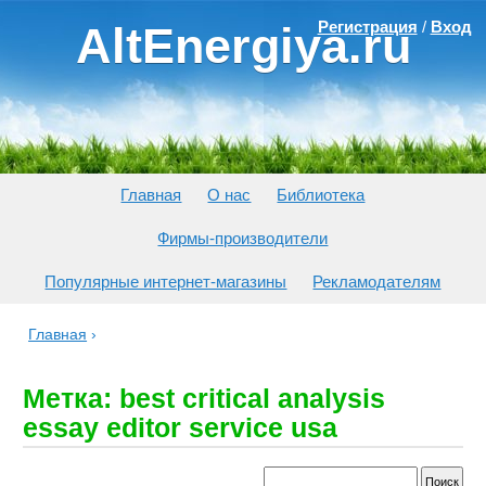
Регистрация
/
Вход
AltEnergiya.ru
Главная
О нас
Библиотека
Фирмы-производители
Популярные интернет-магазины
Рекламодателям
Главная
›
Метка: best critical analysis
essay editor service usa