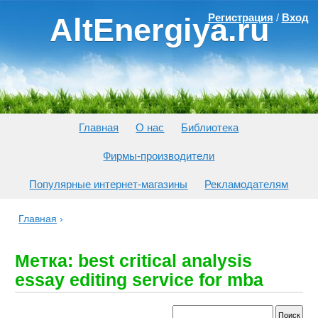
Регистрация
/
Вход
AltEnergiya.ru
Главная
О нас
Библиотека
Фирмы-производители
Популярные интернет-магазины
Рекламодателям
Главная
›
Метка: best critical analysis
essay editing service for mba