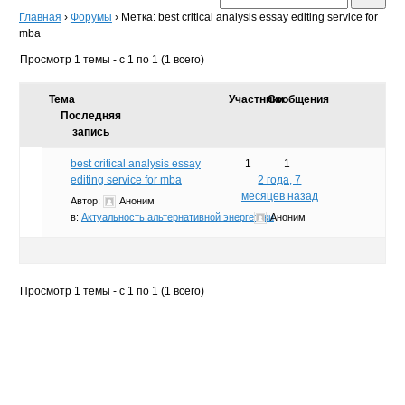
Главная
›
Форумы
›
Метка: best critical analysis essay editing service for
mba
Просмотр 1 темы - с 1 по 1 (1 всего)
Тема
Участники
Сообщения
Последняя
запись
best critical analysis essay
1
1
editing service for mba
2 года, 7
месяцев назад
Автор:
Аноним
в:
Актуальность альтернативной энергетики
Аноним
Просмотр 1 темы - с 1 по 1 (1 всего)