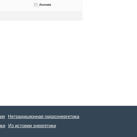
Аноним
гия
Нетрадиционная гидроэнергетика
ики
Из истории энергетики