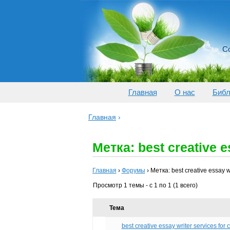
Со
Главная
О нас
Библ
Главная
›
Метка: best creative e
Главная
›
Форумы
›
Метка: best creative essay wr
Просмотр 1 темы - с 1 по 1 (1 всего)
Тема
best creative essay writer services for 