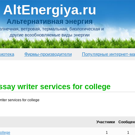
AltEnergiya.ru
Альтернативная энергия
лнечная, ветровая, термальная, биологическая и
другие возобновляемые виды энергии
иотека
Фирмы-производители
Популярные интернет-ма
ssay writer services for college
iter services for college
Участники
Сообщен
college
1
1