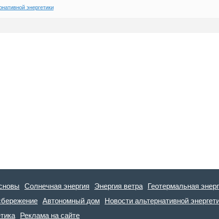
рнативной энергетики
сновы
Солнечная энергия
Энергия ветра
Геотермальная энер
сбережение
Автономный дом
Новости альтернативной энергет
етика
Реклама на сайте