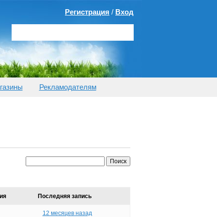
Регистрация
/
Вход
газины
Рекламодателям
ия
Последняя запись
12 месяцев назад