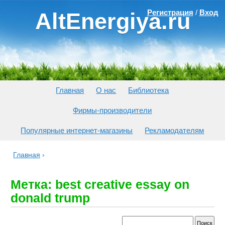
Регистрация
/
Вход
AltEnergiya.ru
Главная
О нас
Библиотека
Фирмы-производители
Популярные интернет-магазины
Рекламодателям
Главная
›
Метка: best creative essay on
donald trump