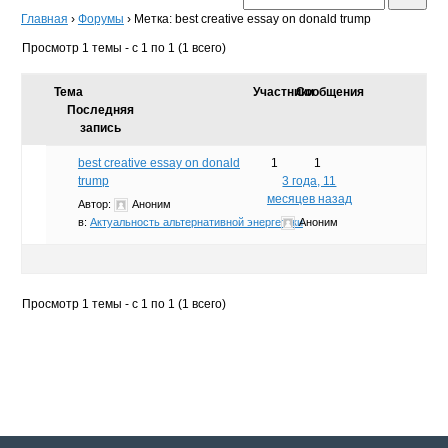
Главная
›
Форумы
›
Метка: best creative essay on donald trump
Просмотр 1 темы - с 1 по 1 (1 всего)
Тема
Участники
Сообщения
Последняя
запись
best creative essay on donald
1
1
trump
3 года, 11
месяцев назад
Автор:
Аноним
в:
Актуальность альтернативной энергетики
Аноним
Просмотр 1 темы - с 1 по 1 (1 всего)