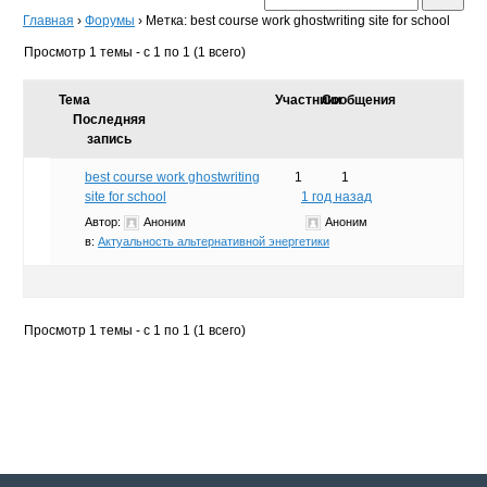
Главная
›
Форумы
›
Метка: best course work ghostwriting site for school
Просмотр 1 темы - с 1 по 1 (1 всего)
Тема
Участники
Сообщения
Последняя
запись
best course work ghostwriting
1
1
site for school
1 год назад
Автор:
Аноним
Аноним
в:
Актуальность альтернативной энергетики
Просмотр 1 темы - с 1 по 1 (1 всего)