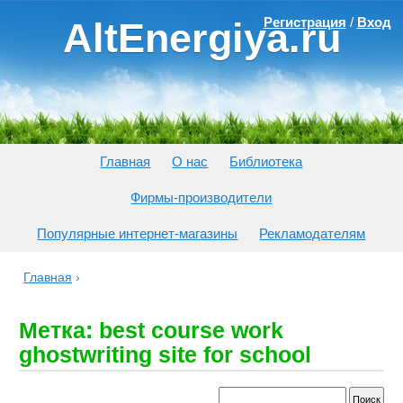
Регистрация
/
Вход
AltEnergiya.ru
Главная
О нас
Библиотека
Фирмы-производители
Популярные интернет-магазины
Рекламодателям
Главная
›
Метка: best course work
ghostwriting site for school