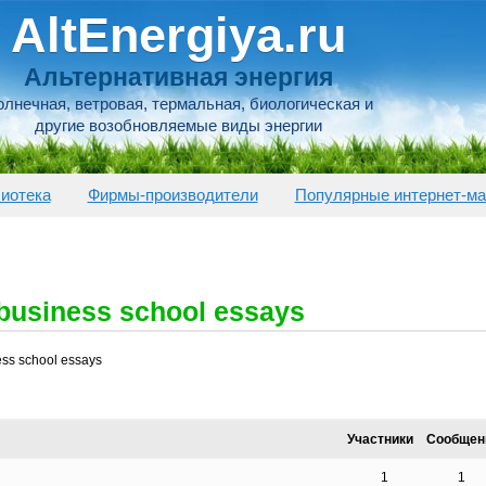
AltEnergiya.ru
Альтернативная энергия
лнечная, ветровая, термальная, биологическая и
другие возобновляемые виды энергии
иотека
Фирмы-производители
Популярные интернет-ма
business school essays
ess school essays
Участники
Сообщен
1
1