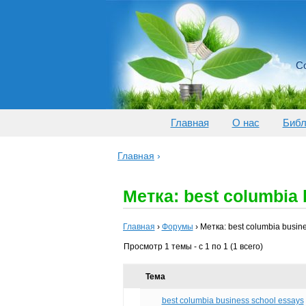
Со
Главная
О нас
Библ
Главная
›
Метка: best columbia 
Главная
›
Форумы
›
Метка: best columbia busin
Просмотр 1 темы - с 1 по 1 (1 всего)
Тема
best columbia business school essays