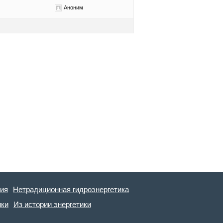
Аноним
гия
Нетрадиционная гидроэнергетика
ики
Из истории энергетики