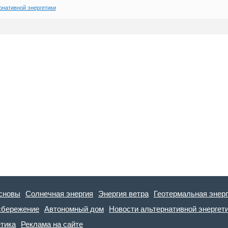
рнативной энергетики
сновы
Солнечная энергия
Энергия ветра
Геотермальная энер
сбережение
Автономный дом
Новости альтернативной энергет
етика
Реклама на сайте