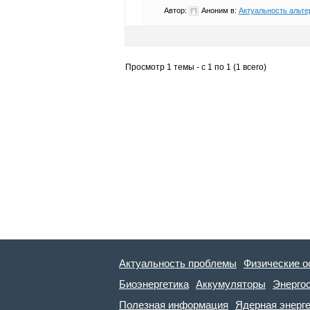
Автор:
Аноним
в:
Актуальность альте
Просмотр 1 темы - с 1 по 1 (1 всего)
Актуальность проблемы
Физические о
Биоэнергетика
Аккумуляторы
Энерго
Полезная информация
Ядерная энерг