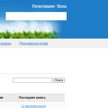
Регистрация
/
Вход
газины
Рекламодателям
ия
Последняя запись
12 месяцев назад