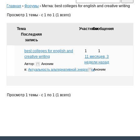
Главная
›
Форумы
›
Метка: best colleges for english and creative writing
Просмотр 1 темы - с 1 по 1 (1 всего)
Тема
Участники
Сообщения
Последняя
запись
best colleges for english and
1
1
creative writing
11 месяцев, 3
недели назад
Автор:
Аноним
в:
Актуальность альтернативной энергетики
Аноним
Просмотр 1 темы - с 1 по 1 (1 всего)