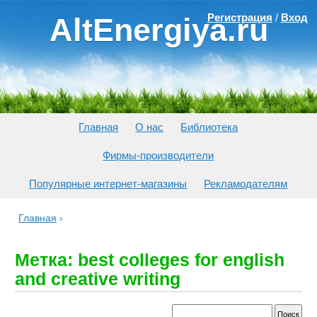
Регистрация
/
Вход
AltEnergiya.ru
Главная
О нас
Библиотека
Фирмы-производители
Популярные интернет-магазины
Рекламодателям
Главная
›
Метка: best colleges for english
and creative writing