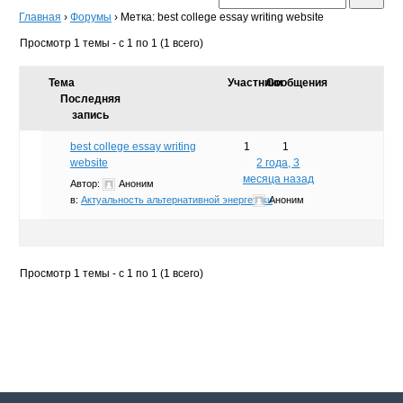
Главная
›
Форумы
›
Метка: best college essay writing website
Просмотр 1 темы - с 1 по 1 (1 всего)
Тема
Участники
Сообщения
Последняя
запись
best college essay writing
1
1
website
2 года, 3
месяца назад
Автор:
Аноним
в:
Актуальность альтернативной энергетики
Аноним
Просмотр 1 темы - с 1 по 1 (1 всего)