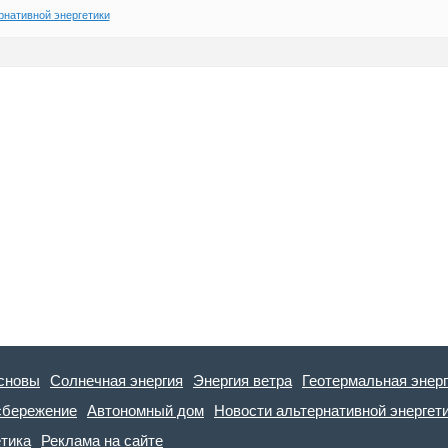
рнативной энергетики
сновы
Солнечная энергия
Энергия ветра
Геотермальная энер
сбережение
Автономный дом
Новости альтернативной энергет
етика
Реклама на сайте