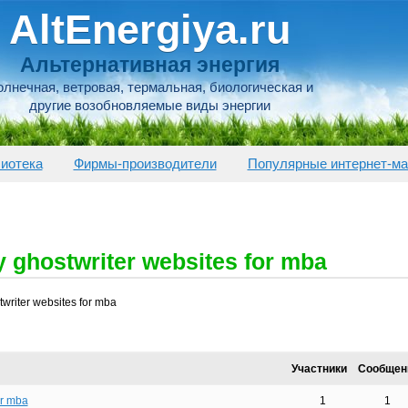
AltEnergiya.ru
Альтернативная энергия
лнечная, ветровая, термальная, биологическая и
другие возобновляемые виды энергии
иотека
Фирмы-производители
Популярные интернет-ма
y ghostwriter websites for mba
writer websites for mba
Участники
Сообщен
or mba
1
1