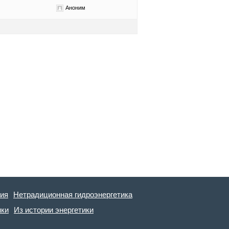
Аноним
гия
Нетрадиционная гидроэнергетика
ики
Из истории энергетики