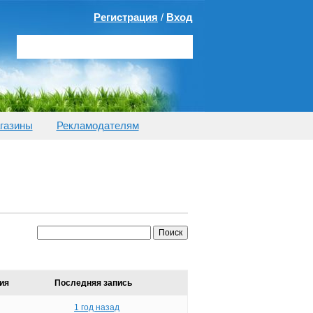
Регистрация
/
Вход
газины
Рекламодателям
ия
Последняя запись
1 год назад