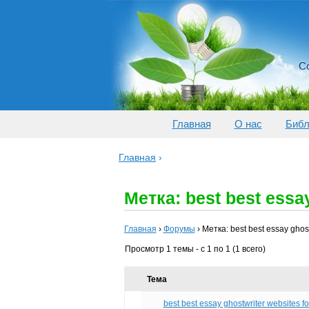
Со
Главная
О нас
Библ
Главная
›
Метка: best best essa
Главная
›
Форумы
›
Метка: best best essay ghost
Просмотр 1 темы - с 1 по 1 (1 всего)
Тема
best best essay ghostwriter websites f