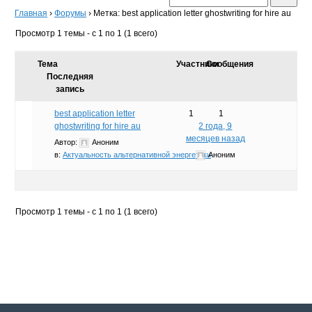
Главная
›
Форумы
›
Метка: best application letter ghostwriting for hire au
Просмотр 1 темы - с 1 по 1 (1 всего)
Тема
Участники
Сообщения
Последняя
запись
best application letter
1
1
ghostwriting for hire au
2 года, 9
месяцев назад
Автор:
Аноним
в:
Актуальность альтернативной энергетики
Аноним
Просмотр 1 темы - с 1 по 1 (1 всего)