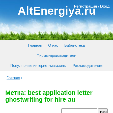
Регистрация
/
Вход
AltEnergiya.ru
Главная
О нас
Библиотека
Фирмы-производители
Популярные интернет-магазины
Рекламодателям
Главная
›
Метка: best application letter
ghostwriting for hire au