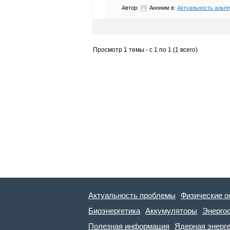
Автор:
Аноним
в:
Актуальность альте
Просмотр 1 темы - с 1 по 1 (1 всего)
Актуальность проблемы
Физические о
Биоэнергетика
Аккумуляторы
Энерго
Полезная информация
Ядерная энерг