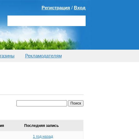
Регистрация
/
Вход
газины
Рекламодателям
ия
Последняя запись
1 год назад