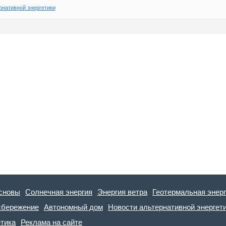
рнативной энергетики
сновы
Солнечная энергия
Энергия ветра
Геотермальная энер
сбережение
Автономный дом
Новости альтернативной энергет
етика
Реклама на сайте