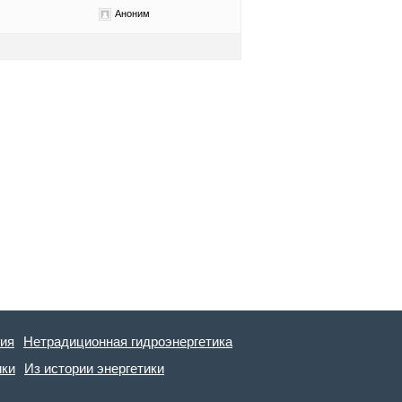
Аноним
гия
Нетрадиционная гидроэнергетика
ики
Из истории энергетики