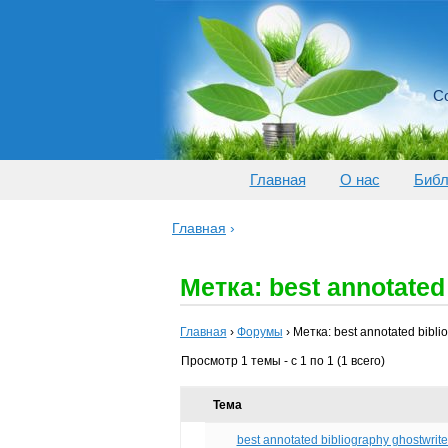
Со
Главная
О нас
Библ
Главная
›
Метка: best annotated 
Главная
›
Форумы
›
Метка: best annotated biblio
Просмотр 1 темы - с 1 по 1 (1 всего)
Тема
best annotated bibliography ghostwriter