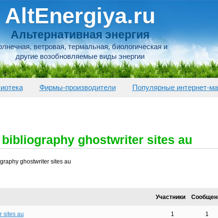
AltEnergiya.ru
Альтернативная энергия
лнечная, ветровая, термальная, биологическая и
другие возобновляемые виды энергии
иотека
Фирмы-производители
Популярные интернет-ма
bibliography ghostwriter sites au
graphy ghostwriter sites au
Участники
Сообщен
 sites au
1
1