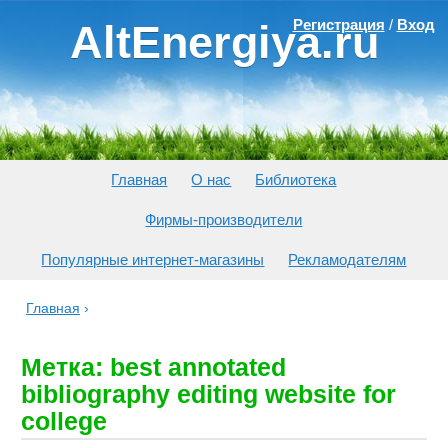
Регистрация
/
Вход
AltEnergiya.ru
Главная
О нас
Библиотека
Фирмы-производители
Популярные интернет-магазины
Рекламодателям
Главная
›
Метка: best annotated
bibliography editing website for
college