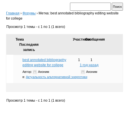
Главная
›
Форумы
›
Метка: best annotated bibliography editing website
for college
Просмотр 1 темы - с 1 по 1 (1 всего)
Тема
Участники
Сообщения
Последняя
запись
best annotated bibliography
1
1
editing website for college
1 год назад
Автор:
Аноним
Аноним
в:
Актуальность альтернативной энергетики
Просмотр 1 темы - с 1 по 1 (1 всего)