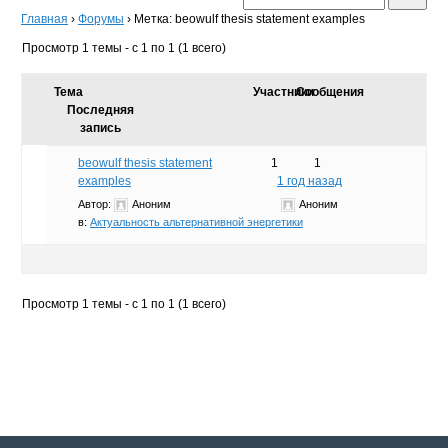
Главная
›
Форумы
›
Метка: beowulf thesis statement examples
Просмотр 1 темы - с 1 по 1 (1 всего)
Тема
Участники
Сообщения
Последняя
запись
beowulf thesis statement
1
1
examples
1 год назад
Автор:
Аноним
Аноним
в:
Актуальность альтернативной энергетики
Просмотр 1 темы - с 1 по 1 (1 всего)