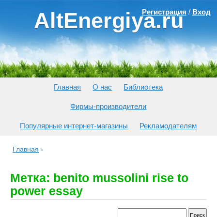
Регистрация
/
Вход
AltEnergiya.ru
Главная
О нас
Библиотека
Фирмы-производители
Популярные интернет-магазины
Рекламодателям
Главная
›
Метка: benito mussolini rise to
power essay