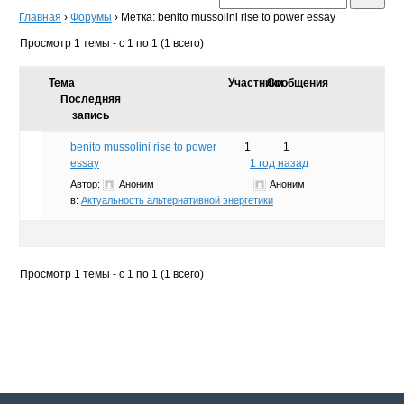
Главная
›
Форумы
›
Метка: benito mussolini rise to power essay
Просмотр 1 темы - с 1 по 1 (1 всего)
Тема
Участники
Сообщения
Последняя
запись
benito mussolini rise to power
1
1
essay
1 год назад
Автор:
Аноним
Аноним
в:
Актуальность альтернативной энергетики
Просмотр 1 темы - с 1 по 1 (1 всего)