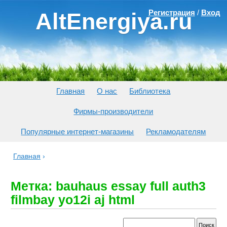
Регистрация
/
Вход
AltEnergiya.ru
Главная
О нас
Библиотека
Фирмы-производители
Популярные интернет-магазины
Рекламодателям
Главная
›
Метка: bauhaus essay full auth3
filmbay yo12i aj html