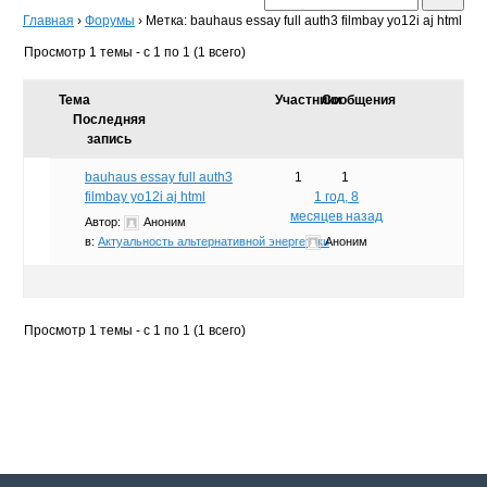
Главная
›
Форумы
›
Метка: bauhaus essay full auth3 filmbay yo12i aj html
Просмотр 1 темы - с 1 по 1 (1 всего)
Тема
Участники
Сообщения
Последняя
запись
bauhaus essay full auth3
1
1
filmbay yo12i aj html
1 год, 8
месяцев назад
Автор:
Аноним
в:
Актуальность альтернативной энергетики
Аноним
Просмотр 1 темы - с 1 по 1 (1 всего)