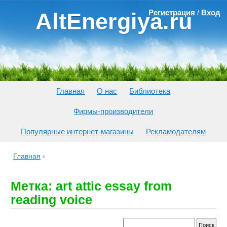
Регистрация
/
Вход
AltEnergiya.ru
Главная
О нас
Библиотека
Фирмы-производители
Популярные интернет-магазины
Рекламодателям
Главная
›
Метка: art attic essay from
reading voice