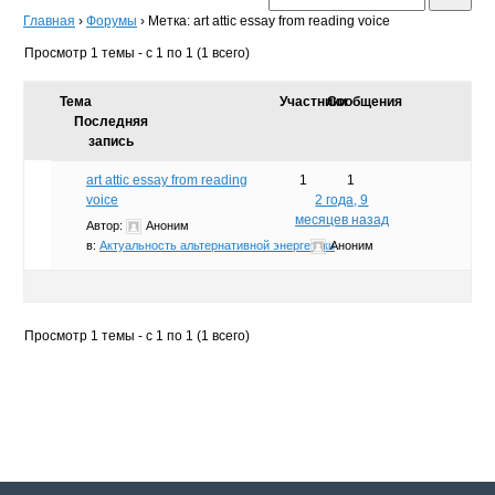
Главная
›
Форумы
›
Метка: art attic essay from reading voice
Просмотр 1 темы - с 1 по 1 (1 всего)
Тема
Участники
Сообщения
Последняя
запись
art attic essay from reading
1
1
voice
2 года, 9
месяцев назад
Автор:
Аноним
в:
Актуальность альтернативной энергетики
Аноним
Просмотр 1 темы - с 1 по 1 (1 всего)