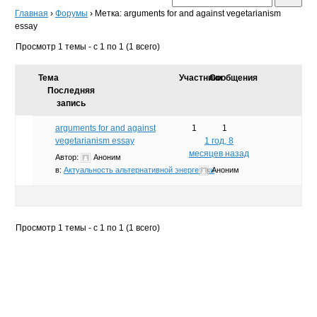
Главная
›
Форумы
›
Метка: arguments for and against vegetarianism
essay
Просмотр 1 темы - с 1 по 1 (1 всего)
Тема
Участники
Сообщения
Последняя
запись
arguments for and against
1
1
vegetarianism essay
1 год, 8
месяцев назад
Автор:
Аноним
в:
Актуальность альтернативной энергетики
Аноним
Просмотр 1 темы - с 1 по 1 (1 всего)