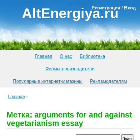
Регистрация
/
Вход
AltEnergiya.ru
Главная
О нас
Библиотека
Фирмы-производители
Популярные интернет-магазины
Рекламодателям
Главная
›
Метка: arguments for and against
vegetarianism essay