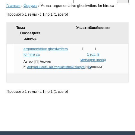
Главная
›
Форумы
›
Метка: argumentative ghostwriters for hire ca
Просмотр 1 темы - с 1 по 1 (1 всего)
Тема
Участники
Сообщения
Последняя
запись
argumentative ghostwriters
1
1
for hire ca
1 год, 8
месяцев назад
Автор:
Аноним
в:
Актуальность альтернативной энергетики
Аноним
Просмотр 1 темы - с 1 по 1 (1 всего)