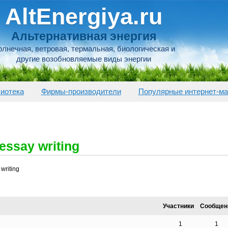
AltEnergiya.ru
Альтернативная энергия
лнечная, ветровая, термальная, биологическая и
другие возобновляемые виды энергии
иотека
Фирмы-производители
Популярные интернет-ма
essay writing
writing
Участники
Сообщен
1
1