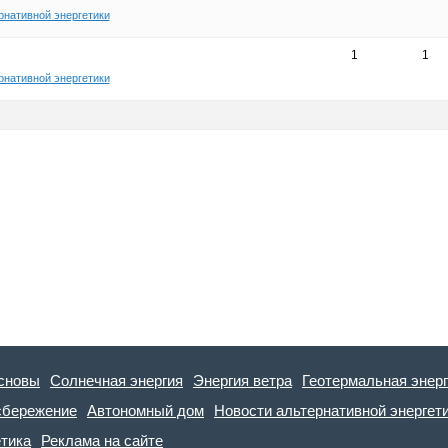
рнативной энергетики
1
1
рнативной энергетики
сновы
Солнечная энергия
Энергия ветра
Геотермальная энер
сбережение
Автономный дом
Новости альтернативной энергет
етика
Реклама на сайте