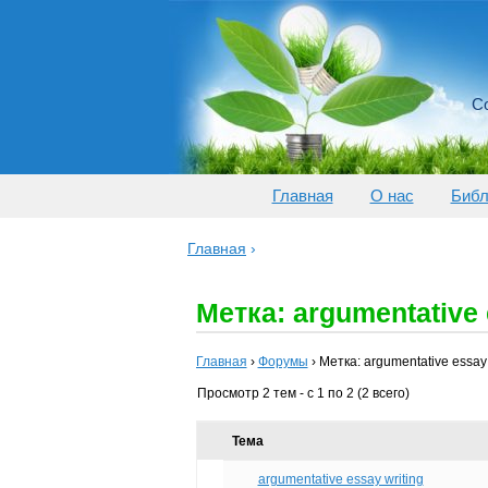
Со
Главная
О нас
Библ
Главная
›
Метка: argumentative 
Главная
›
Форумы
›
Метка: argumentative essay 
Просмотр 2 тем - с 1 по 2 (2 всего)
Тема
argumentative essay writing