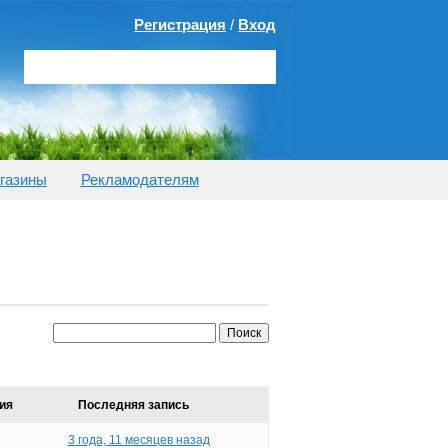
Регистрация
/
Вход
газины
Рекламодателям
ия
Последняя запись
3 года, 11 месяцев назад