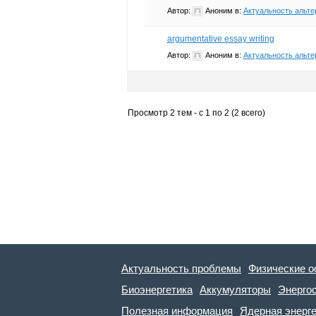
Автор:
Аноним
в:
Актуальность альте
argumentative essay writing
Автор:
Аноним
в:
Актуальность альте
Просмотр 2 тем - с 1 по 2 (2 всего)
Актуальность проблемы
Физические о
Биоэнергетика
Аккумуляторы
Энерго
Полезная информация
Ядерная энерг