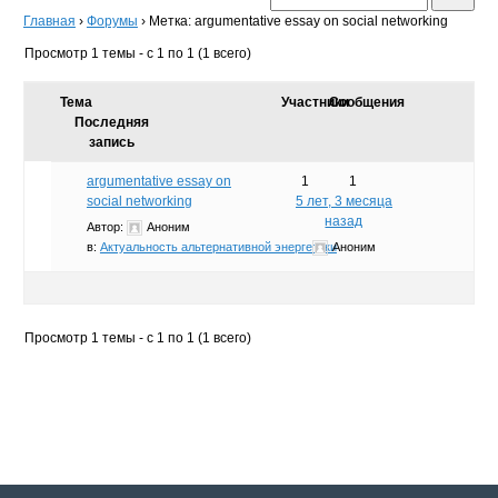
Главная
›
Форумы
›
Метка: argumentative essay on social networking
Просмотр 1 темы - с 1 по 1 (1 всего)
Тема
Участники
Сообщения
Последняя
запись
argumentative essay on
1
1
social networking
5 лет, 3 месяца
назад
Автор:
Аноним
в:
Актуальность альтернативной энергетики
Аноним
Просмотр 1 темы - с 1 по 1 (1 всего)