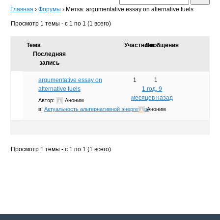
Главная
›
Форумы
›
Метка: argumentative essay on alternative fuels
Просмотр 1 темы - с 1 по 1 (1 всего)
Тема
Участники
Сообщения
Последняя
запись
argumentative essay on
1
1
alternative fuels
1 год, 9
месяцев назад
Автор:
Аноним
в:
Актуальность альтернативной энергетики
Аноним
Просмотр 1 темы - с 1 по 1 (1 всего)