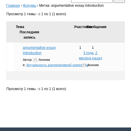
Главная
›
Форумы
›
Метка: argumentative essay introduction
Просмотр 1 темы - с 1 по 1 (1 всего)
Тема
Участники
Сообщения
Последняя
запись
argumentative essay
1
1
introduction
3 года, 2
месяца назад
Автор:
Аноним
в:
Актуальность альтернативной энергетики
Аноним
Просмотр 1 темы - с 1 по 1 (1 всего)