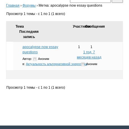
Главная
›
Форумы
›
Метка: apocalypse now essay questions
Просмотр 1 темы - с 1 по 1 (1 всего)
Тема
Участники
Сообщения
Последняя
запись
apocalypse now essay
1
1
questions
1 год, 7
месяцев назад
Автор:
Аноним
в:
Актуальность альтернативной энергетики
Аноним
Просмотр 1 темы - с 1 по 1 (1 всего)